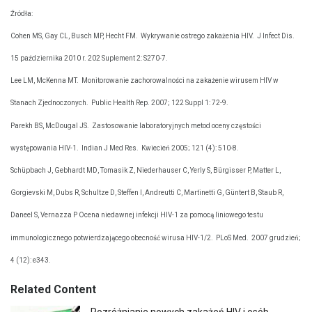
Źródła:
Cohen MS, Gay CL, Busch MP, Hecht FM.
Wykrywanie ostrego zakażenia HIV.
J Infect Dis.
15 października 2010 r. 202 Suplement 2: S270-7.
Lee LM, McKenna MT.
Monitorowanie zachorowalności na zakażenie wirusem HIV w
Stanach Zjednoczonych.
Public Health Rep. 2007; 122 Suppl 1: 72-9.
Parekh BS, McDougal JS.
Zastosowanie laboratoryjnych metod oceny częstości
występowania HIV-1.
Indian J Med Res.
Kwiecień 2005; 121 (4): 510-8.
Schüpbach J, Gebhardt MD, Tomasik Z, Niederhauser C, Yerly S, Bürgisser P, Matter L,
Gorgievski M, Dubs R, Schultze D, Steffen I, Andreutti C, Martinetti G, Güntert B, Staub R,
Daneel S, Vernazza P Ocena niedawnej infekcji HIV-1 za pomocą liniowego testu
immunologicznego potwierdzającego obecność wirusa HIV-1/2.
PLoS Med.
2007 grudzień;
4 (12): e343.
Related Content
Rozróżnianie nowych zakażeń HIV i osób