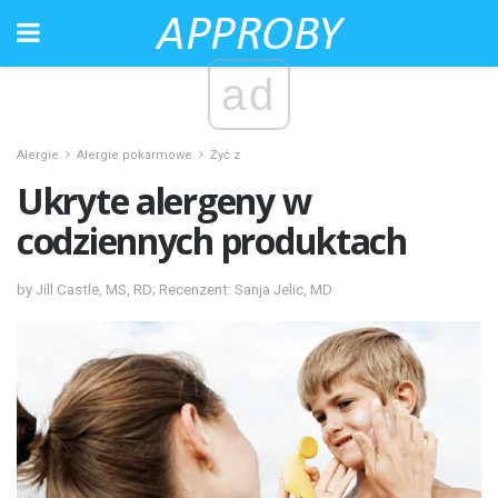
ad
Alergie
Alergie pokarmowe
Żyć z
Ukryte alergeny w
codziennych produktach
by Jill Castle, MS, RD; Recenzent: Sanja Jelic, MD