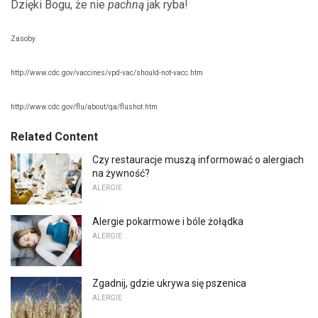
Dzięki Bogu, że nie
pachną
jak ryba!
Zasoby
http://www.cdc.gov/vaccines/vpd-vac/should-not-vacc.htm
http://www.cdc.gov/flu/about/qa/flushot.htm
Related Content
Czy restauracje muszą informować o alergiach
na żywność?
ALERGIE
Alergie pokarmowe i bóle żołądka
ALERGIE
Zgadnij, gdzie ukrywa się pszenica
ALERGIE