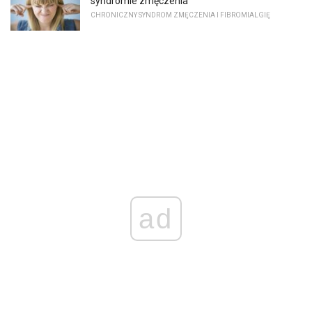
syndromie zmęczenia
CHRONICZNY SYNDROM ZMĘCZENIA I FIBROMIALGIĘ
ad