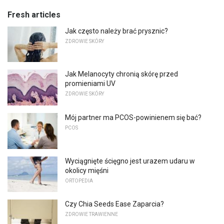
Fresh articles
Jak często należy brać prysznic?
ZDROWIE SKÓRY
Jak Melanocyty chronią skórę przed
promieniami UV
ZDROWIE SKÓRY
Mój partner ma PCOS-powinienem się bać?
PCOS
Wyciągnięte ścięgno jest urazem udaru w
okolicy mięśni
ORTOPEDIA
Czy Chia Seeds Ease Zaparcia?
ZDROWIE TRAWIENNE