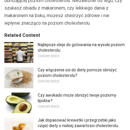
obniżającej poziom cholesterolu. Niezależnie od tego, czy
szukasz obiadu z makaronem, czy lekkiego dania z
makaronem na boku, możesz stworzyć zdrowe i nie
wpłynie znacząco na poziom cholesterolu.
Related Content
Najlepsze oleje do gotowania na wysoki poziom
cholesterolu
ZDROWE SERCE
Czy włączenie soi do diety pomoże obniżyć
poziom cholesterolu?
ZDROWE SERCE
Czy awokado może obniżyć twoje poziomy
lipidów?
ZDROWE SERCE
Jak dopasować krewetki i przegrzebki jako
część diety o niskiej zawartości cholesterolu