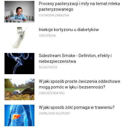
Procesy pasteryzacji i mity na temat mleka
pasteryzowanego
CHOROBA ZAKAŹNA
Iniekcje kortyzonu u diabetyków
ORTOPEDIA
Sidestream Smoke - Definiton, efekty i
niebezpieczeństwa
NOWOTWÓR
W jaki sposób proste ćwiczenia oddechowe
mogą pomóc w lęku i bezsenności?
ZABURZENIA SNU
W jaki sposób żółć pomaga w trawieniu?
ZAPALENIE WĄTROBY