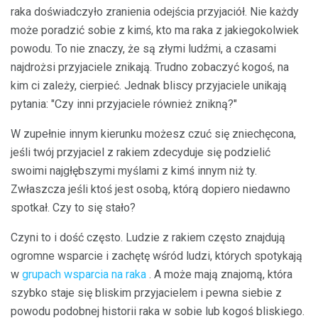
raka doświadczyło zranienia odejścia przyjaciół. Nie każdy
może poradzić sobie z kimś, kto ma raka z jakiegokolwiek
powodu. To nie znaczy, że są złymi ludźmi, a czasami
najdrożsi przyjaciele znikają. Trudno zobaczyć kogoś, na
kim ci zależy, cierpieć. Jednak bliscy przyjaciele unikają
pytania: "Czy inni przyjaciele również znikną?"
W zupełnie innym kierunku możesz czuć się zniechęcona,
jeśli twój przyjaciel z rakiem zdecyduje się podzielić
swoimi najgłębszymi myślami z kimś innym niż ty.
Zwłaszcza jeśli ktoś jest osobą, którą dopiero niedawno
spotkał. Czy to się stało?
Czyni to i dość często. Ludzie z rakiem często znajdują
ogromne wsparcie i zachętę wśród ludzi, których spotykają
w
grupach wsparcia na raka
. A może mają znajomą, która
szybko staje się bliskim przyjacielem i pewna siebie z
powodu podobnej historii raka w sobie lub kogoś bliskiego.