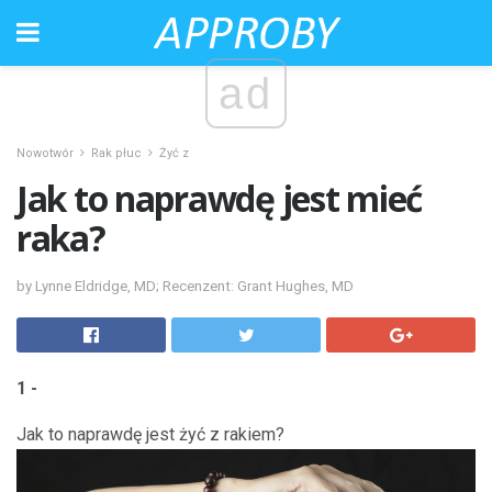
ad
Nowotwór
Rak płuc
Żyć z
Jak to naprawdę jest mieć
raka?
by Lynne Eldridge, MD; Recenzent: Grant Hughes, MD
1 -
Jak to naprawdę jest żyć z rakiem?