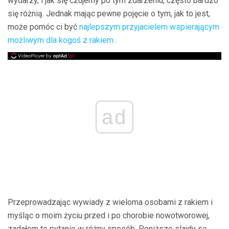
wydarzy, i jak się czujemy po tym zdarzeniu, często bardzo
się różnią. Jednak mając pewne pojęcie o tym, jak to jest,
może pomóc ci być
najlepszym przyjacielem wspierającym
możliwym dla kogoś z rakiem
.
ad
Przeprowadzając wywiady z wieloma osobami z rakiem i
myśląc o moim życiu przed i po chorobie nowotworowej,
zadałem to pytanie w różny sposób. Poniższe slajdy są