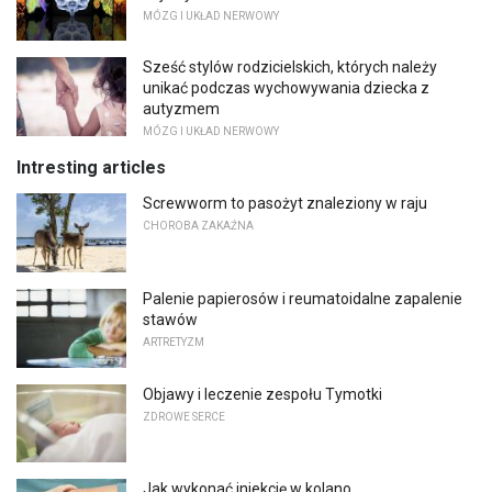
MÓZG I UKŁAD NERWOWY
Sześć stylów rodzicielskich, których należy
unikać podczas wychowywania dziecka z
autyzmem
MÓZG I UKŁAD NERWOWY
Intresting articles
Screwworm to pasożyt znaleziony w raju
CHOROBA ZAKAŹNA
Palenie papierosów i reumatoidalne zapalenie
stawów
ARTRETYZM
Objawy i leczenie zespołu Tymotki
ZDROWE SERCE
Jak wykonać iniekcję w kolano