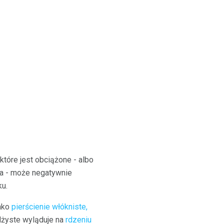
które jest obciążone - albo
ia - może negatywnie
u.
jako
pierścienie włókniste,
żdżyste wyląduje na
rdzeniu