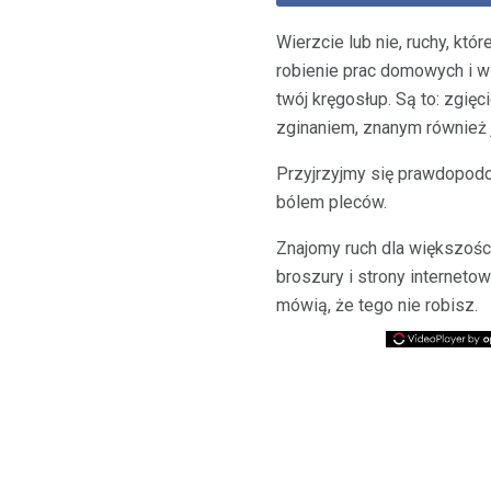
Wierzcie lub nie, ruchy, kt
robienie prac domowych i wi
twój kręgosłup. Są to: zgię
zginaniem, znanym również j
Przyjrzyjmy się prawdopodo
bólem pleców.
Znajomy ruch dla większości
broszury i strony internet
mówią, że tego nie robisz.