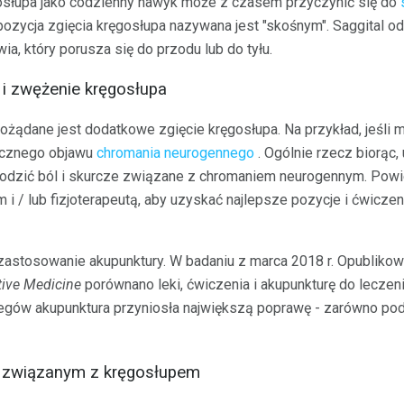
gosłupa jako codzienny nawyk może z czasem przyczynić się do
ozycja zgięcia kręgosłupa nazywana jest "skośnym". Saggital od
ia, który porusza się do przodu lub do tyłu.
 i zwężenie kręgosłupa
ożądane jest dodatkowe zgięcie kręgosłupa. Na przykład, jeśli
ycznego objawu
chromania neurogennego
. Ogólnie rzecz biorąc,
godzić ból i skurcze związane z chromaniem neurogennym. Powie
 i / lub fizjoterapeutą, aby uzyskać najlepsze pozycje i ćwicze
astosowanie akupunktury. W badaniu z marca 2018 r. Opublik
ive Medicine
porównano leki, ćwiczenia i akupunkturę do leczen
egów akupunktura przyniosła największą poprawę - zarówno pod
 związanym z kręgosłupem