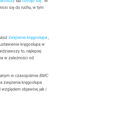
skoliozy
lub
cofnąć się
. W
nosi się do ruchu, w tym
 masz
zwężenie kręgosłupa
,
 ustawienie kręgosłupa w
dziawszy to, najlepiej
nia w zależności od
owanym w czasopiśmie
BMC
ia zwężenia kręgosłupa
 względem objawów, jak i