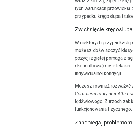
Wraz z kifozą, zgięcie krę
tych warunkach przewlekła p
przypadku kręgosłupa i tułow
Zwichnięcie kręgosłupa
W niektórych przypadkach p
możesz doświadczyć klas
pozycji zgiętej pomaga zła
skonsultować się z lekarzem
indywidualnej kondycji.
Możesz również rozważyć z
Complementary and Alternat
lędźwiowego. Z trzech zabi
funkcjonowania fizycznego.
Zapobiegaj problemom