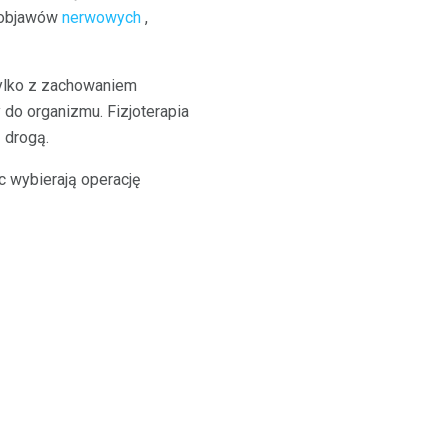
h objawów
nerwowych
,
Tylko z zachowaniem
 do organizmu. Fizjoterapia
 drogą.
c wybierają operację