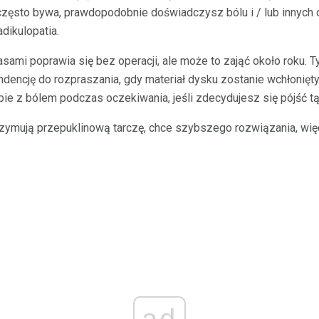
o często bywa, prawdopodobnie doświadczysz bólu i / lub innyc
dikulopatia.
sami poprawia się bez operacji, ale może to zająć około roku. 
ndencję do rozpraszania, gdy materiał dysku zostanie wchłonięty
e z bólem podczas oczekiwania, jeśli zdecydujesz się pójść tą
trzymują przepuklinową tarczę, chce szybszego rozwiązania, wię
ad