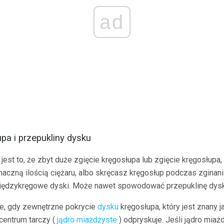
ad
pa i przepukliny dysku
st to, że zbyt duże zgięcie kręgosłupa lub zgięcie kręgosłupa, 
naczną ilością ciężaru, albo skręcasz kręgosłup podczas zginan
międzykręgowe dyski. Może nawet spowodować przepuklinę dysk
e, gdy zewnętrzne pokrycie
dysku
kręgosłupa, który jest znany 
 centrum tarczy (
jądro miażdżyste
) odpryskuje. Jeśli jądro mia