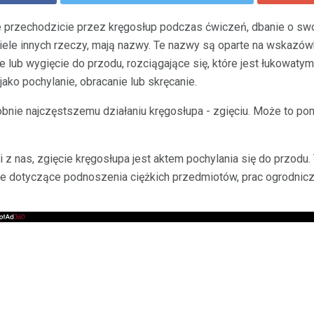
óre przechodzicie przez kręgosłup podczas ćwiczeń, dbanie o sw
ele innych rzeczy, mają nazwy. Te nazwy są oparte na wskazówka
cie lub wygięcie do przodu, rozciągające się, które jest łukowa
ako pochylanie, obracanie lub skręcanie.
bnie najczęstszemu działaniu kręgosłupa - zgięciu. Może to po
 z nas, zgięcie kręgosłupa jest aktem pochylania się do przodu. 
owe dotyczące podnoszenia ciężkich przedmiotów, prac ogrodnicz