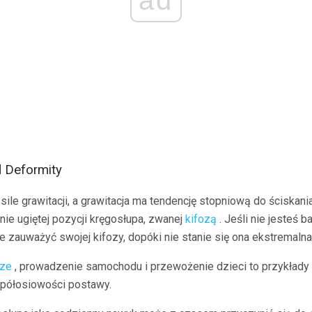
d Deformity
le grawitacji, a grawitacja ma tendencję stopniową do ściskani
nie ugiętej pozycji kręgosłupa, zwanej
kifozą
. Jeśli nie jesteś b
 zauważyć swojej kifozy, dopóki nie stanie się ona ekstremalna
rze
, prowadzenie samochodu i przewożenie dzieci to przykłady
spółosiowości postawy.