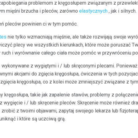
zapobiegania problemom z kręgosłupem związanym z przewlekł
tym mięśni brzucha i pleców, zarówno
elastycznych
, jak i silnych.
eń pleców powinien ci w tym pomóc.
ates
nie tylko wzmacniają mięśnie, ale także rozwijają swoje wyr
czyć plecy we wszystkich kierunkach, które może poruszać Tw
 ruch i wyrównanie całego ciała może pomóc w przywróceniu p
 wykonywane z wygiętymi i / lub skręconymi plecami. Ponieważ
iwnymi akcjami do zgięcia kręgosłupa, ćwiczenia w tych pozycja
ięcia kręgosłupa, co z kolei może zmniejszyć związane z tym 
y kręgosłupa, takie jak zapalenie stawów, problemy z połączeni
 wygięcie i / lub skręcenie pleców. Skręcenie może również dra
 zrobić z twoimi objawami, zapytaj swojego lekarza lub fizjotera
niknąć i które są uczciwą grą.