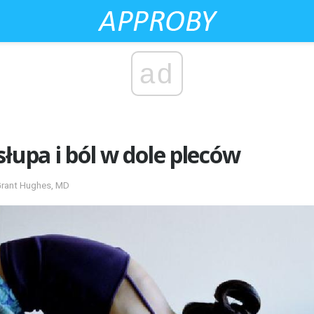
ad
słupa i ból w dole pleców
Grant Hughes, MD