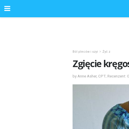
Ból pleców i szyi
Żyć z
Zgięcie kręgo
by Anne Asher, CPT; Recenzent: 