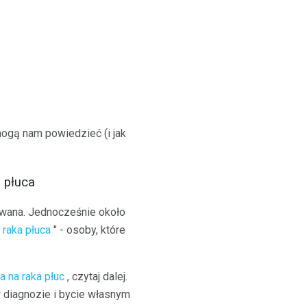
mogą nam powiedzieć (i jak
a płuca
owana. Jednocześnie około
raka płuca
" - osoby, które
a na raka płuc
, czytaj dalej.
w diagnozie i bycie własnym