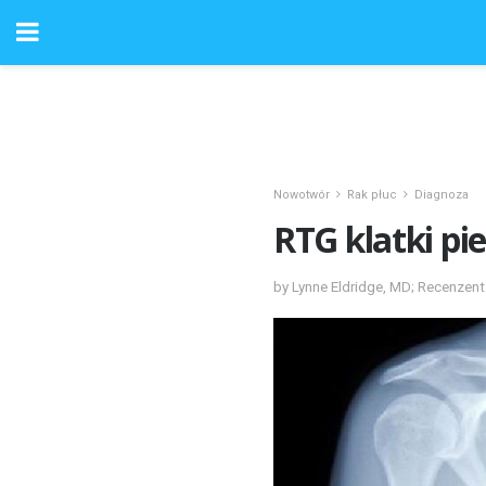
Nowotwór
Rak płuc
Diagnoza
RTG klatki pi
by Lynne Eldridge, MD; Recenzen