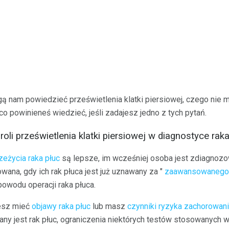
ą nam powiedzieć prześwietlenia klatki piersiowej, czego nie 
co powinieneś wiedzieć, jeśli zadajesz jedno z tych pytań.
oli prześwietlenia klatki piersiowej w diagnostyce rak
zeżycia raka płuc
są lepsze, im wcześniej osoba jest zdiagnoz
ana, gdy ich rak płuca jest już uznawany za "
zaawansowanego 
owodu operacji raka płuca.
żesz mieć
objawy raka płuc
lub masz
czynniki ryzyka zachorowani
ny jest rak płuc, ograniczenia niektórych testów stosowanych 