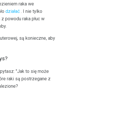
lezieniem raka we
ało
działać
. I nie tylko
 z powodu raka płuc w
oby.
uterowej, są konieczne, aby
ays?
apytasz: "Jak to się może
tóre raki są postrzegane z
alezione?