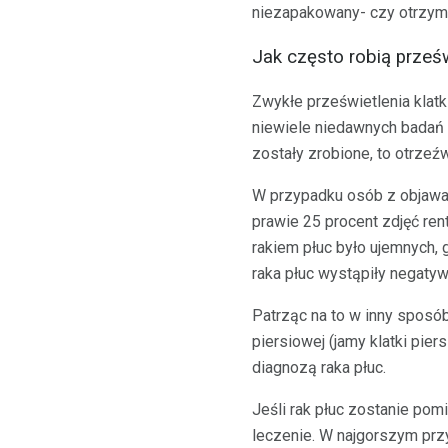
niezapakowany- czy otrzyma
Jak często robią prześw
Zwykłe prześwietlenia klatk
niewiele niedawnych badań d
zostały zrobione, to otrzeźw
W przypadku osób z objawam
prawie 25 procent zdjęć re
rakiem płuc było ujemnych,
raka płuc wystąpiły negatywn
Patrząc na to w inny sposó
piersiowej (jamy klatki pie
diagnozą raka płuc.
Jeśli rak płuc zostanie pom
leczenie. W najgorszym przy