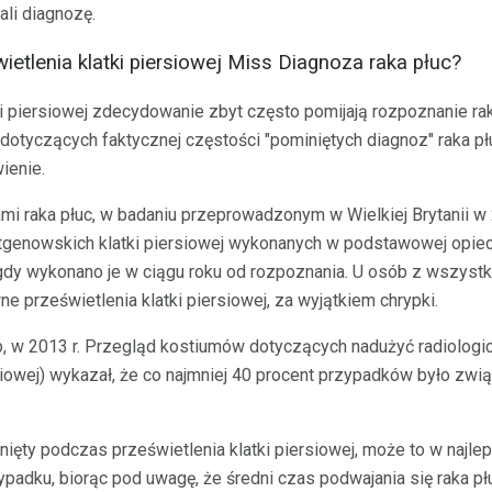
li diagnozę.
ietlenia klatki piersiowej Miss Diagnoza raka płuc?
i piersiowej zdecydowanie zbyt często pomijają rozpoznanie rak
otyczących faktycznej częstości "pominiętych diagnoz" raka płuc
ienie.
i raka płuc, w badaniu przeprowadzonym w Wielkiej Brytanii w 
ntgenowskich klatki piersiowej wykonanych w podstawowej opie
 gdy wykonano je w ciągu roku od rozpoznania. U osób z wszyst
e prześwietlenia klatki piersiowej, za wyjątkiem chrypki.
b, w 2013 r. Przegląd kostiumów dotyczących nadużyć radiologic
rsiowej) wykazał, że co najmniej 40 procent przypadków było zw
inięty podczas prześwietlenia klatki piersiowej, może to w naj
padku, biorąc pod uwagę, że średni czas podwajania się raka pł