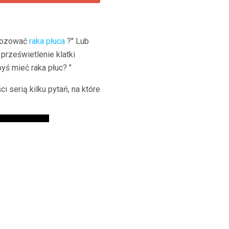
gnozować
raka płuca
?" Lub
prześwietlenie klatki
byś mieć raka płuc? "
i serią kilku pytań, na które