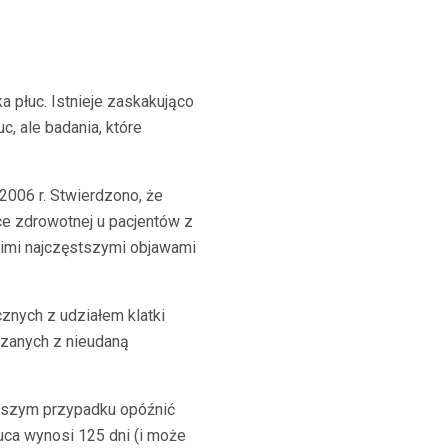
a płuc. Istnieje zaskakująco
, ale badania, które
2006 r. Stwierdzono, że
ce zdrowotnej u pacjentów z
kimi najczęstszymi objawami
znych z udziałem klatki
iązanych z nieudaną
lepszym przypadku opóźnić
uca wynosi 125 dni (i może