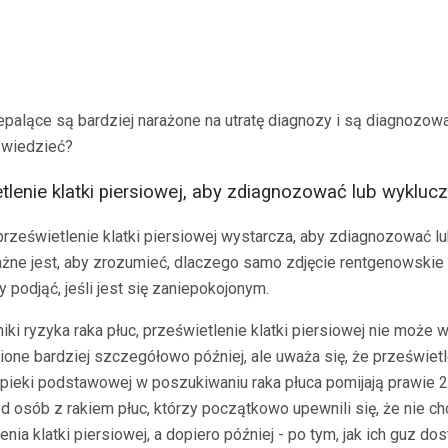
epalące są bardziej narażone na utratę diagnozy i są diagnozow
 wiedzieć?
lenie klatki piersiowej, aby zdiagnozować lub wyklucz
rześwietlenie klatki piersiowej wystarcza, aby zdiagnozować lub
żne jest, aby zrozumieć, dlaczego samo zdjęcie rentgenowskie k
y podjąć, jeśli jest się zaniepokojonym.
iki ryzyka raka płuc, prześwietlenie klatki piersiowej nie może
ione bardziej szczegółowo później, ale uważa się, że prześwietle
ieki podstawowej w poszukiwaniu raka płuca pomijają prawie 2
 osób z rakiem płuc, którzy początkowo upewnili się, że nie cho
ia klatki piersiowej, a dopiero później - po tym, jak ich guz dos