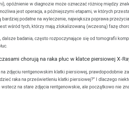
dni), opóźnienie w diagnozie może oznaczać różnicę między zna
ożliwa jest operacja, a późniejszymi etapami, w których przest
bardziej podatne na wyleczenie, największa poprawa przeżycia
 jest wśród tych, którzy mają zlokalizowaną (wczesną) fazę chor
, dalsze badania, często rozpoczynające się od tomografii komp
łuc.
czasami chorują na raka płuc w klatce piersiowej X-R
arł na zdjęciu rentgenowskim klatki piersiowej, prawdopodobnie z
dzieć raka na prześwietleniu klatki piersiowej?" I dlaczego niek
 wstecz na stare zdjęcia rentgenowskie, ale początkowo nie zn