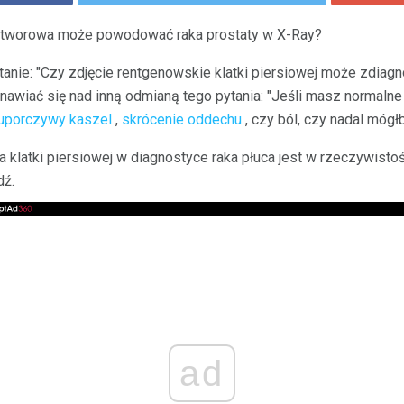
tworowa może powodować raka prostaty w X-Ray?
tanie: "Czy zdjęcie rentgenowskie klatki piersiowej może zdia
wiać się nad inną odmianą tego pytania: "Jeśli masz normalne 
uporczywy kaszel
,
skrócenie oddechu
, czy ból, czy nadal mógł
a klatki piersiowej w diagnostyce raka płuca jest w rzeczywistośc
dź.
ad