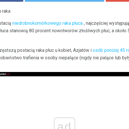
 raka
stacią
niedrobnokomórkowego raka płuca
, najczęściej występują
uca stanowią 80 procent nowotworów złośliwych płuc, a około 5
zęstszą postacią raka płuc u kobiet, Azjatów i
osób poniżej 45 r
bieństwo trafienia w osoby niepalące (nigdy nie palące lub był
ad