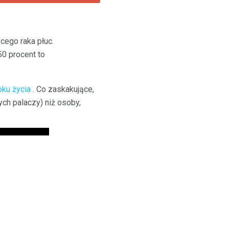
cego raka płuc.
0 procent to
oku życia
. Co zaskakujące,
ych palaczy) niż osoby,