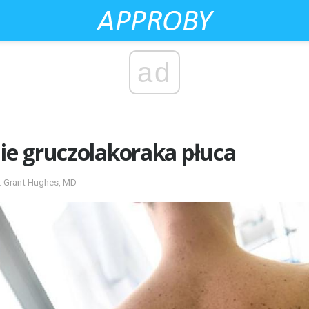
ad
e gruczolakoraka płuca
t: Grant Hughes, MD