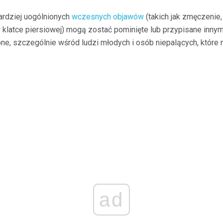
ardziej uogólnionych
wczesnych objawów
(takich jak zmęczenie,
w klatce piersiowej) mogą zostać pominięte lub przypisane inny
e, szczególnie wśród ludzi młodych i osób niepalących, które n
ad