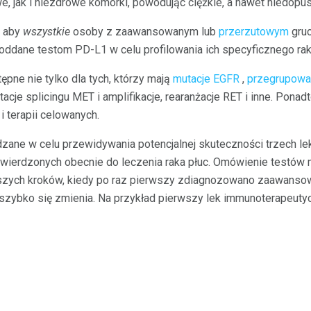
, jak i niezdrowe komórki, powodując ciężkie, a nawet niedopu
, aby
wszystkie
osoby z zaawansowanym lub
przerzutowym
gruc
oddane testom PD-L1 w celu profilowania ich specyficznego rak
ępne nie tylko dla tych, którzy mają
mutacje EGFR
,
przegrupowa
acje splicingu MET i amplifikacje, rearanżacje RET i inne. Ponadt
i terapii celowanych.
ane w celu przewidywania potencjalnej skuteczności trzech l
ierdzonych obecnie do leczenia raka płuc. Omówienie testów 
ejszych kroków, kiedy po raz pierwszy zdiagnozowano zaawanso
 szybko się zmienia. Na przykład pierwszy lek immunoterapeuty