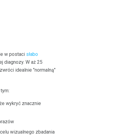
le w postaci
słabo
ej diagnozy. W aż 25
zwróci idealnie "normalną"
 tym:
może wykryć znacznie
brazów
 celu wizualnego zbadania