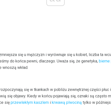
niejsza się u mężczyzn i wyrównuje się u kobiet, liczba ta wc
steśmy do końca pewni, dlaczego. Uważa się, że genetyka,
bierne
re wnoszą wkład.
 rozpoczynają się w tkankach w pobliżu zewnętrznej części płu
wią się objawy. Kiedy w końcu pojawiają się, oznaki są często m
ące się
przewlekłym kaszlem
i
krwawą plwociną
tylko w późniejs