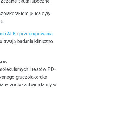
szczalne skutki uboczne.
zolakorakiem płuca były
a.
nia ALK
i
przegrupowania
o trwają badania kliniczne
eków
molekularnych i testów PD-
wanego gruczolakoraka
czny został zatwierdzony w