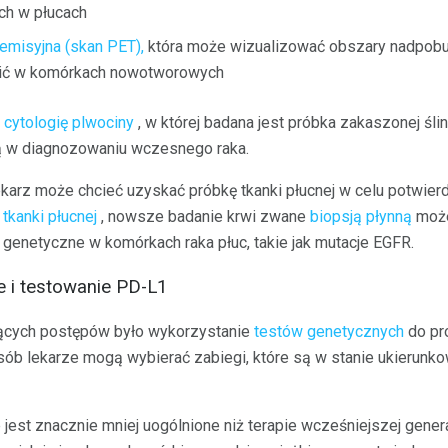
ch w płucach
emisyjna (skan PET),
która może wizualizować obszary nadpobud
pić w komórkach nowotworowych
ć
cytologię plwociny
, w której badana jest próbka zakaszonej śliny
ą w diagnozowaniu wczesnego raka.
karz może chcieć uzyskać próbkę tkanki płucnej w celu potwier
 tkanki płucnej
, nowsze badanie krwi zwane
biopsją płynną
może
 genetyczne w komórkach raka płuc, takie jak mutacje EGFR.
e i testowanie PD-L1
jących postępów było wykorzystanie
testów genetycznych
do pr
b lekarze mogą wybierać zabiegi, które są w stanie ukierunko
jest znacznie mniej uogólnione niż terapie wcześniejszej genera