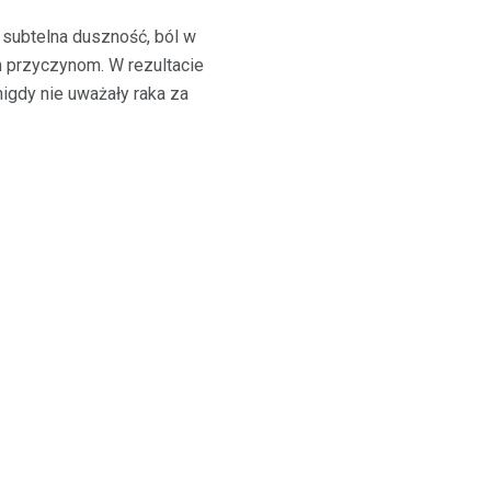
 subtelna duszność, ból w
m przyczynom. W rezultacie
igdy nie uważały raka za