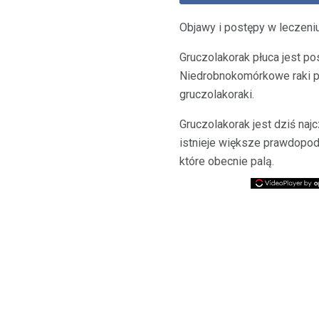
Objawy i postępy w leczeniu
Gruczolakorak płuca jest po
Niedrobnokomórkowe raki pł
gruczolakoraki.
Gruczolakorak jest dziś najc
istnieje większe prawdopodo
które obecnie palą.