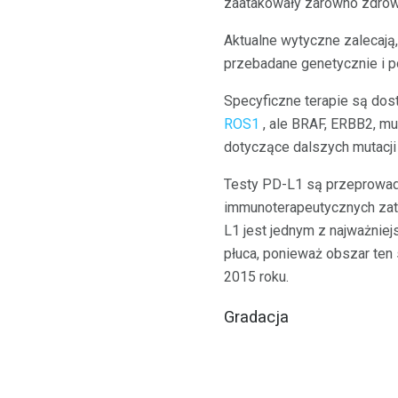
zaatakowały zarówno zdrowe
Aktualne wytyczne zalecają
przebadane genetycznie i p
Specyficzne terapie są dost
ROS1
, ale BRAF, ERBB2, mut
dotyczące dalszych mutacji 
Testy PD-L1 są przeprowadz
immunoterapeutycznych zatw
L1 jest jednym z najważni
płuca, ponieważ obszar ten
2015 roku.
Gradacja