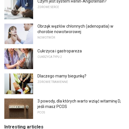
Czym jest system Renin-Angiotensin?
ZDROWE SERCE
Obrzęk węzłów chłonnych (adenopatia) w
chorobie nowotworowej
NOWOTWÓR
Cukrzyca i gastropareza
CUKRZYCA TYPU 2
Dlaczego mamy biegunkę?
ZDROWIE TRAWIENNE
3 powody, dla których warto wziąć witaminę D,
jeśli masz PCOS
PCOS
Intresting articles