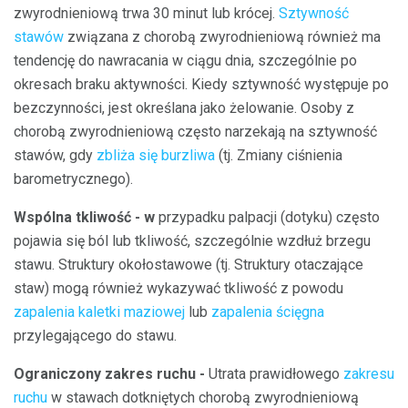
zwyrodnieniową trwa 30 minut lub krócej.
Sztywność
stawów
związana z chorobą zwyrodnieniową również ma
tendencję do nawracania w ciągu dnia, szczególnie po
okresach braku aktywności. Kiedy sztywność występuje po
bezczynności, jest określana jako żelowanie. Osoby z
chorobą zwyrodnieniową często narzekają na sztywność
stawów, gdy
zbliża się burzliwa
(tj. Zmiany ciśnienia
barometrycznego).
Wspólna tkliwość - w
przypadku palpacji (dotyku) często
pojawia się ból lub tkliwość, szczególnie wzdłuż brzegu
stawu. Struktury okołostawowe (tj. Struktury otaczające
staw) mogą również wykazywać tkliwość z powodu
zapalenia kaletki maziowej
lub
zapalenia ścięgna
przylegającego do stawu.
Ograniczony zakres ruchu -
Utrata prawidłowego
zakresu
ruchu
w stawach dotkniętych chorobą zwyrodnieniową