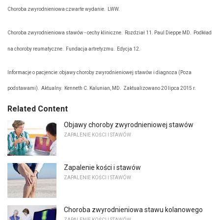
Choroba zwyrodnieniowa czwarte wydanie.
LWW.
Choroba zwyrodnieniowa stawów - cechy kliniczne.
Rozdział 11. Paul Dieppe MD.
Podkład
na choroby reumatyczne.
Fundacja artretyzmu.
Edycja 12.
Informacje o pacjencie: objawy choroby zwyrodnieniowej stawów i diagnoza (Poza
podstawami).
Aktualny.
Kenneth C. Kalunian, MD.
Zaktualizowano 20 lipca 2015 r.
Related Content
Objawy choroby zwyrodnieniowej stawów
ZAPALENIE KOŚCI I STAWÓW
Zapalenie kości i stawów
ZAPALENIE KOŚCI I STAWÓW
Choroba zwyrodnieniowa stawu kolanowego
ZAPALENIE KOŚCI I STAWÓW