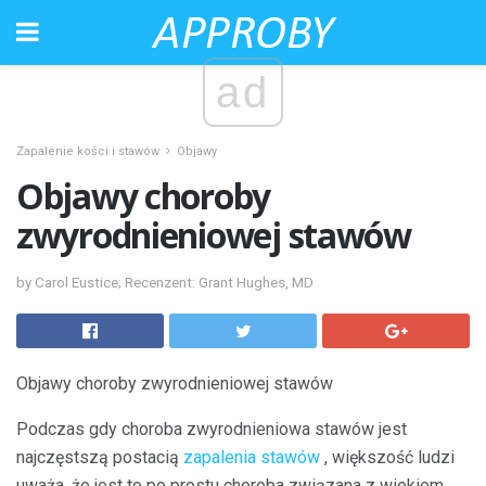
ad
Zapalenie kości i stawów
Objawy
Objawy choroby
zwyrodnieniowej stawów
by Carol Eustice; Recenzent: Grant Hughes, MD
Objawy choroby zwyrodnieniowej stawów
Podczas gdy choroba zwyrodnieniowa stawów jest
najczęstszą postacią
zapalenia stawów
, większość ludzi
uważa, że ​​jest to po prostu choroba związana z wiekiem.