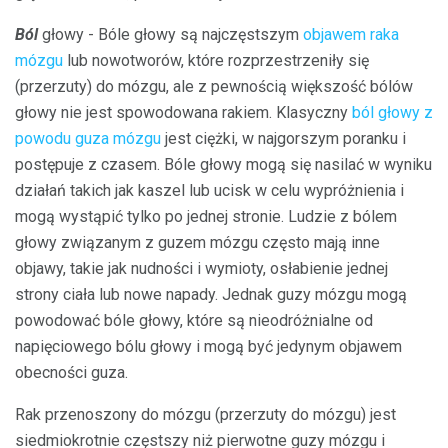
Ból
głowy - Bóle głowy są najczęstszym
objawem raka
mózgu
lub nowotworów, które rozprzestrzeniły się
(przerzuty) do mózgu, ale z pewnością większość bólów
głowy nie jest spowodowana rakiem. Klasyczny
ból głowy z
powodu guza mózgu
jest ciężki, w najgorszym poranku i
postępuje z czasem. Bóle głowy mogą się nasilać w wyniku
działań takich jak kaszel lub ucisk w celu wypróżnienia i
mogą wystąpić tylko po jednej stronie. Ludzie z bólem
głowy związanym z guzem mózgu często mają inne
objawy, takie jak nudności i wymioty, osłabienie jednej
strony ciała lub nowe napady. Jednak guzy mózgu mogą
powodować bóle głowy, które są nieodróżnialne od
napięciowego bólu głowy i mogą być jedynym objawem
obecności guza.
Rak przenoszony do mózgu (przerzuty do mózgu) jest
siedmiokrotnie częstszy niż pierwotne guzy mózgu i