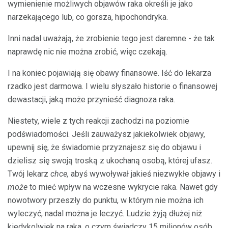
wymienienie możliwych objawów raka określi je jako
narzekającego lub, co gorsza, hipochondryka.
Inni nadal uważają, że zrobienie tego jest daremne - że tak
naprawdę nic nie można zrobić, więc czekają.
I na koniec pojawiają się obawy finansowe. Iść do lekarza
rzadko jest darmowa. I wielu słyszało historie o finansowej
dewastacji, jaką może przynieść diagnoza raka.
Niestety, wiele z tych reakcji zachodzi na poziomie
podświadomości. Jeśli zauważysz jakiekolwiek objawy,
upewnij się, że świadomie przyznajesz się do objawu i
dzielisz się swoją troską z ukochaną osobą, której ufasz.
Twój lekarz
chce,
abyś wywoływał jakieś niezwykłe objawy i
może
to mieć wpływ na wczesne wykrycie raka. Nawet gdy
nowotwory przeszły do ​​punktu, w którym nie można ich
wyleczyć, nadal można je leczyć. Ludzie żyją dłużej niż
kiedykolwiek na raka, o czym świadczy 15 milionów osób,