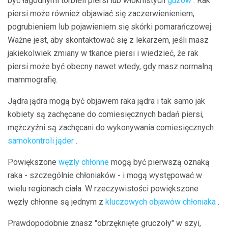
być łagodnymi torbieli piersi lub włóknistych
guzów
. Rak
piersi może również objawiać się zaczerwienieniem,
pogrubieniem lub pojawieniem się skórki pomarańczowej.
Ważne jest, aby skontaktować się z lekarzem, jeśli masz
jakiekolwiek zmiany w tkance piersi i wiedzieć, że rak
piersi może być obecny nawet wtedy, gdy masz normalną
mammografię.
Jądra jądra mogą być objawem raka jądra i tak samo jak
kobiety są zachęcane do comiesięcznych badań piersi,
mężczyźni są zachęcani do wykonywania comiesięcznych
samokontroli jąder
.
Powiększone
węzły chłonne
mogą być pierwszą oznaką
raka - szczególnie chłoniaków - i mogą występować w
wielu regionach ciała. W rzeczywistości powiększone
węzły chłonne są jednym z
kluczowych objawów chłoniaka
.
Prawdopodobnie znasz "obrzęknięte gruczoły" w szyi,