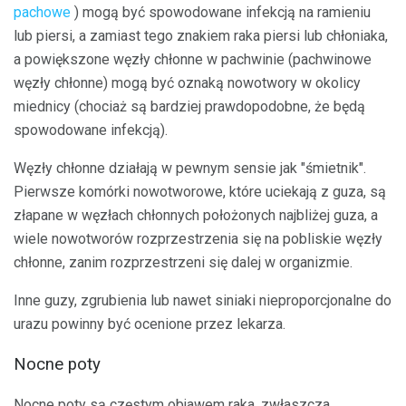
pachowe
) mogą być spowodowane infekcją na ramieniu
lub piersi, a zamiast tego znakiem raka piersi lub chłoniaka,
a powiększone węzły chłonne w pachwinie (pachwinowe
węzły chłonne) mogą być oznaką nowotwory w okolicy
miednicy (chociaż są bardziej prawdopodobne, że będą
spowodowane infekcją).
Węzły chłonne działają w pewnym sensie jak "śmietnik".
Pierwsze komórki nowotworowe, które uciekają z guza, są
złapane w węzłach chłonnych położonych najbliżej guza, a
wiele nowotworów rozprzestrzenia się na pobliskie węzły
chłonne, zanim rozprzestrzeni się dalej w organizmie.
Inne guzy, zgrubienia lub nawet siniaki nieproporcjonalne do
urazu powinny być ocenione przez lekarza.
Nocne poty
Nocne poty są częstym objawem raka, zwłaszcza